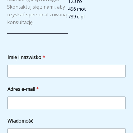
123
ro
-
t
m
Skontaktuj się z nami, aby
456
mot
f
-
p
uzyskać spersonalizowaną
789
e.pl
konsultację.
Imię i nazwisko
*
Adres e-mail
*
n
Wiadomość
a
z